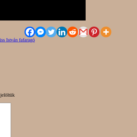
iss István fafaragó
jelöltük