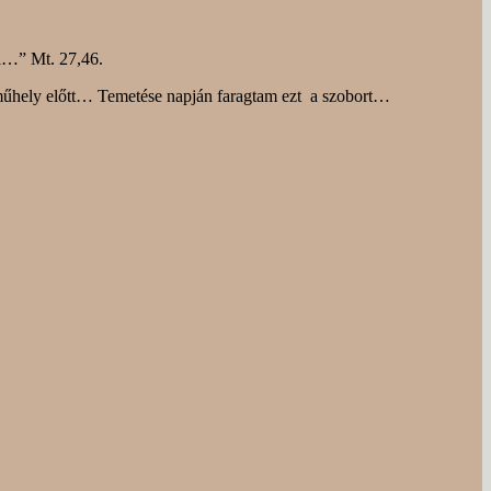
ni…” Mt. 27,46.
a műhely előtt… Temetése napján faragtam ezt a szobort…