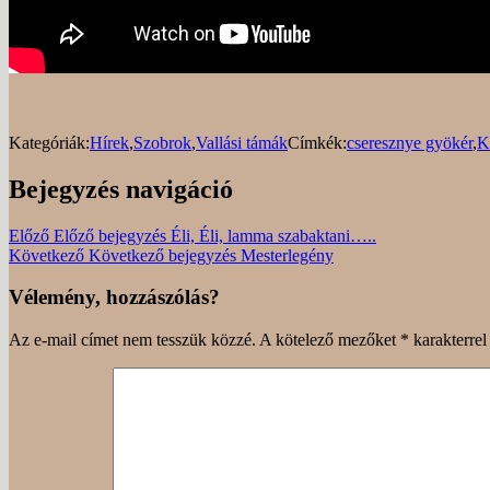
Kategóriák:
Hírek
,
Szobrok
,
Vallási támák
Címkék:
cseresznye gyökér
,
K
Bejegyzés navigáció
Előző
Előző bejegyzés
Éli, Éli, lamma szabaktani…..
Következő
Következő bejegyzés
Mesterlegény
Vélemény, hozzászólás?
Az e-mail címet nem tesszük közzé.
A kötelező mezőket
*
karakterrel 