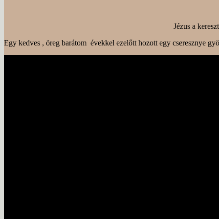
Jézus a keresz
Egy kedves , öreg barátom évekkel ezelőtt hozott egy cseresznye gy