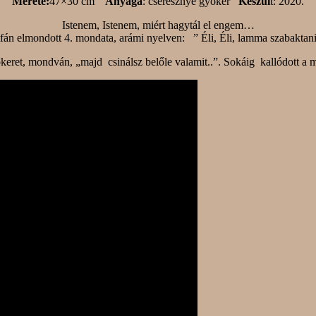
Mérete:
47×30 cm
Anyaga
: cseresznye gyökér
Készül
t: 2020.
Istenem, Istenem, miért hagytál el engem…
tfán elmondott 4. mondata, arámi nyelven: ” Éli, Éli, lamma szabakta
ökeret, mondván, „majd csinálsz belőle valamit..”. Sokáig kallódott 