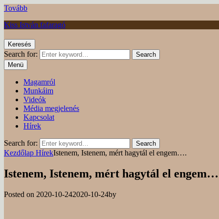
Tovább
Kiss István fafaragó
Keresés
Search for:
Search
Menü
Magamról
Munkáim
Videók
Média megjelenés
Kapcsolat
Hírek
Search for:
Search
Kezdőlap
Hírek
Istenem, Istenem, mért hagytál el engem….
Istenem, Istenem, mért hagytál el engem…
Posted on
2020-10-24
2020-10-24
by