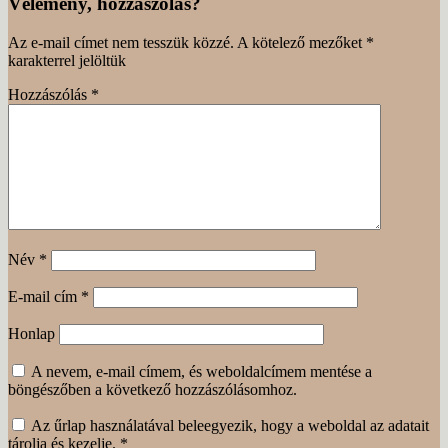
Vélemény, hozzászólás?
Az e-mail címet nem tesszük közzé.
A kötelező mezőket
*
karakterrel jelöltük
Hozzászólás
*
Név
*
E-mail cím
*
Honlap
A nevem, e-mail címem, és weboldalcímem mentése a
böngészőben a következő hozzászólásomhoz.
Az űrlap használatával beleegyezik, hogy a weboldal az adatait
tárolja és kezelje.
*