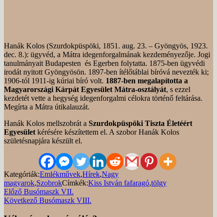
Hanák Kolos
(Szurdokpüspöki, 1851. aug. 23.
–
Gyöngyös, 1923.
dec. 8.)
:
ügyvéd, a Mátra idegenforgalmának kezdeményezője
. Jogi
tanulmányait Budapesten és Egerben folytatta. 1875-ben ügyvédi
irodát nyitott Gyöngyösön. 1897-ben ítélőtáblai bíróvá nevezték ki;
1906-tól 1911-ig kúriai bíró volt.
1887-ben megalapította a
Magyarországi Kárpát Egyesület Mátra-osztályát
, s ezzel
kezdetét vette a hegység idegenforgalmi célokra történő feltárása.
Megírta a Mátra útikalauzát.
Hanák Kolos mellszobrát a
Szurdokpüspöki Tiszta Életéért
Egyesület
kérésére készítettem el. A szobor Hanák Kolos
születésnapjára készült el.
Kategóriák:
Emlékművek
,
Hírek
,
Nagy
magyarok
,
Szobrok
Címkék:
Kiss István fafaragó
,
tölgy
Bejegyzés
Előző
Előző
Busómaszk VII.
bejegyzés
Következő
Következő
Busómaszk VIII.
navigáció
bejegyzés