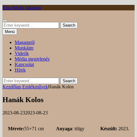
Tovább
Kiss István fafaragó
Keresés
Search
Search
for:
Menü
Magamról
Munkáim
Videók
Média megjelenés
Kapcsolat
Hírek
Search
Search
for:
Kezdőlap
Emlékművek
Hanák Kolos
Hanák Kolos
Posted
by
2023-08-23
2023-08-23
on
Mérete:
55×71 cm
Anyaga
: tölgy
Készült:
2023.