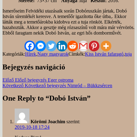
Mérete:
73×37 cm
Anyaga
:tuja
Készül
t: 2016.
Ismerőseim Felvidéki utazásaik során Dobóruszkán jártak, Dobó
István síremlékét keresve. A temetőőr igazította őke útba,. Ekkor
látták meg a temetőárokba kidobva ezt a tuja rönköt. Elkérték,
hazahozták. Akkor a gesztje még rózsaszínű volt mára már vérvörös.
Ebből faragtam nekik Dobó István, az egri hős domborművét.
Kategóriák:
Hírek
,
Nagy magyarok
Címkék:
Kiss István fafaragó
,
tuja
Bejegyzés navigáció
Előző
Előző bejegyzés
Eger ostroma
Következő
Következő bejegyzés
Nimród – Bükkzsércen
One Reply to “Dobó István”
Körömi Joachim
szerint:
2019-10-18 17:24