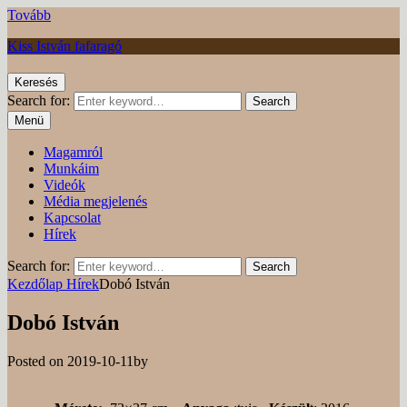
Tovább
Kiss István fafaragó
Keresés
Search for:
Search
Menü
Magamról
Munkáim
Videók
Média megjelenés
Kapcsolat
Hírek
Search for:
Search
Kezdőlap
Hírek
Dobó István
Dobó István
Posted on
2019-10-11
by