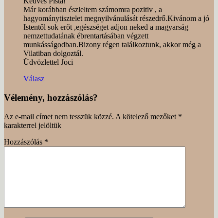
Kedves Pista!
Már korábban észleltem számomra pozitiv , a
hagyománytisztelet megnyilvánulását részedrő.Kivánom a jó
Istentől sok erőt ,egészséget adjon neked a magyarság
nemzettudatának ébrentartásában végzett
munkásságodban.Bizony régen találkoztunk, akkor még a
Vilatiban dolgoztál.
Üdvözlettel Joci
Válasz
Vélemény, hozzászólás?
Az e-mail címet nem tesszük közzé.
A kötelező mezőket
*
karakterrel jelöltük
Hozzászólás
*