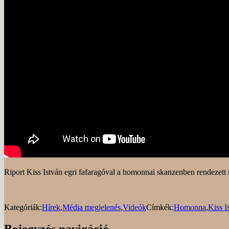
Riport Kiss István egri fafaragóval a homonnai skanzenben rendezett 
Kategóriák:
Hírek
,
Média megjelenés
,
Videók
Címkék:
Homonna
,
Kiss I
Bejegyzés navigáció