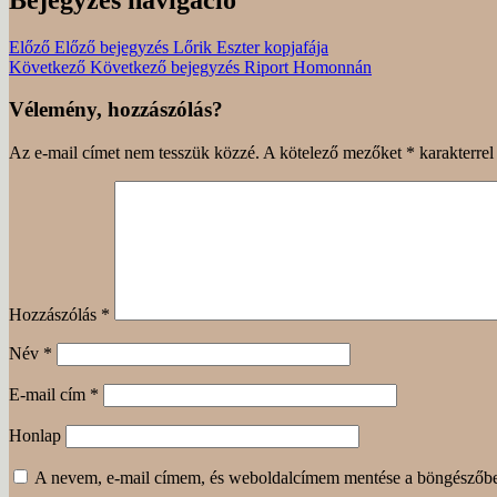
Előző
Előző bejegyzés
Lőrik Eszter kopjafája
Következő
Következő bejegyzés
Riport Homonnán
Vélemény, hozzászólás?
Az e-mail címet nem tesszük közzé.
A kötelező mezőket
*
karakterrel 
Hozzászólás
*
Név
*
E-mail cím
*
Honlap
A nevem, e-mail címem, és weboldalcímem mentése a böngészőb