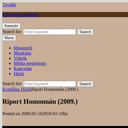
Tovább
Kiss István fafaragó
Keresés
Search for:
Search
Menü
Magamról
Munkáim
Videók
Média megjelenés
Kapcsolat
Hírek
Search for:
Search
Kezdőlap
Hírek
Riport Homonnán (2009.)
Riport Homonnán (2009.)
Posted on
2009-05-16
2018-02-10
by