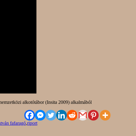
nemzetközi alkotótábor (Insita 2009) alkalmából
stván fafaragó
,
riport