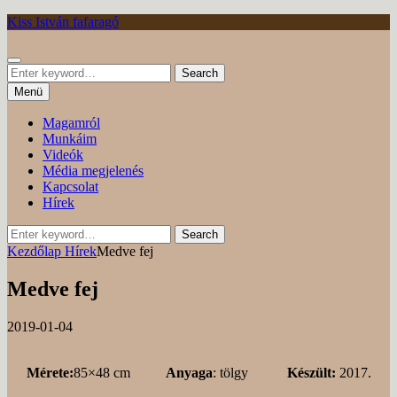
Tovább
Kiss István fafaragó
Keresés
Search
Search
for:
Menü
Magamról
Munkáim
Videók
Média megjelenés
Kapcsolat
Hírek
Search
Search
for:
Kezdőlap
Hírek
Medve fej
Medve fej
Posted
by
2019-01-04
on
Mérete:
85×48 cm
Anyaga
: tölgy
Készült:
2017.