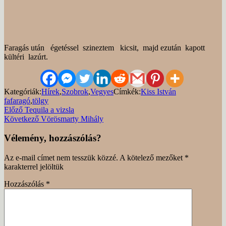
Faragás után égetéssel szineztem kicsit, majd ezután kapott
kültéri lazúrt.
Kategóriák:
Hírek
,
Szobrok
,
Vegyes
Címkék:
Kiss István
fafaragó
,
tölgy
Bejegyzés
Előző
Előző
Tequila a vizsla
bejegyzés
Következő
Következő
Vörösmarty Mihály
navigáció
bejegyzés
Vélemény, hozzászólás?
Az e-mail címet nem tesszük közzé.
A kötelező mezőket
*
karakterrel jelöltük
Hozzászólás
*