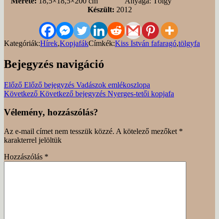
Mérete:
18,5×18,5×200 cm Anyaga: Tölgy
Készült:
2012
Kategóriák:
Hírek
,
Kopjafák
Címkék:
Kiss István fafaragó
,
tölgyfa
Bejegyzés navigáció
Előző
Előző bejegyzés
Vadászok emlékoszlopa
Következő
Következő bejegyzés
Nyerges-tetői kopjafa
Vélemény, hozzászólás?
Az e-mail címet nem tesszük közzé.
A kötelező mezőket
*
karakterrel jelöltük
Hozzászólás
*