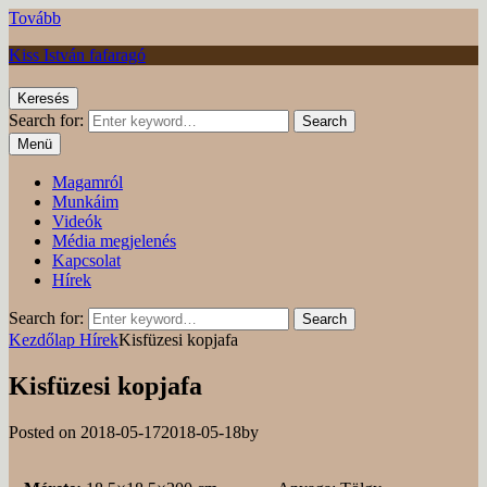
Tovább
Kiss István fafaragó
Keresés
Search for:
Search
Menü
Magamról
Munkáim
Videók
Média megjelenés
Kapcsolat
Hírek
Search for:
Search
Kezdőlap
Hírek
Kisfüzesi kopjafa
Kisfüzesi kopjafa
Posted on
2018-05-17
2018-05-18
by