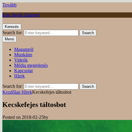
Tovább
Kiss István fafaragó
Keresés
Search for:
Search
Menü
Magamról
Munkáim
Videók
Média megjelenés
Kapcsolat
Hírek
Search for:
Search
Kezdőlap
Hírek
Kecskefejes táltosbot
Kecskefejes táltosbot
Posted on
2018-02-25
by