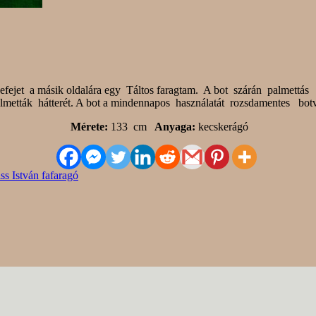
efejet a másik oldalára egy Táltos faragtam. A bot szárán palmettás 
almetták hátterét. A bot a mindennapos használatát rozsdamentes botv
Mérete:
133 cm
Anyaga:
kecskerágó
ss István fafaragó
jelöltük