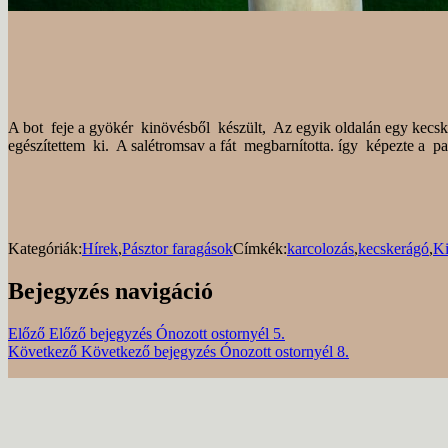
A bot feje a gyökér kinövésből készült, Az egyik oldalán egy kecsk
egészítettem ki. A salétromsav a fát megbarnította. így képezte a p
Kategóriák:
Hírek
,
Pásztor faragások
Címkék:
karcolozás
,
kecskerágó
,
Ki
Bejegyzés navigáció
Előző
Előző bejegyzés
Ónozott ostornyél 5.
Következő
Következő bejegyzés
Ónozott ostornyél 8.
Vélemény, hozzászólás?
Az e-mail címet nem tesszük közzé.
A kötelező mezőket
*
karakterrel 