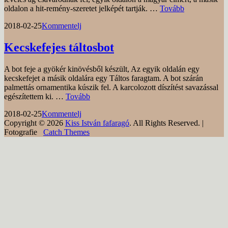
Ököl
oldalon a hit-remény-szeretet jelképét tartják. …
Tovább
bot
Posted
by
2018-02-25
Kommentelj
on
Kecskefejes táltosbot
A bot feje a gyökér kinövésből készült, Az egyik oldalán egy
kecskefejet a másik oldalára egy Táltos faragtam. A bot szárán
palmettás ornamentika kúszik fel. A karcolozott díszítést savazással
Kecskefejes
egészítettem ki. …
Tovább
táltosbot
Posted
by
2018-02-25
Kommentelj
on
Copyright © 2026
Kiss István fafaragó
. All Rights Reserved. |
Fotografie
Catch Themes
Scroll
Up