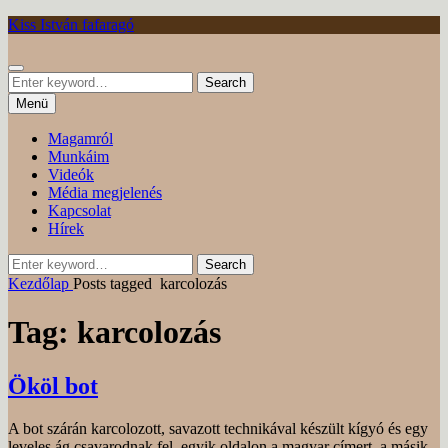
Tovább
Kiss István fafaragó
Keresés
Search
Search
for:
Menü
Magamról
Munkáim
Videók
Média megjelenés
Kapcsolat
Hírek
Search
Search
for:
Kezdőlap
Posts tagged
karcolozás
Tag:
karcolozás
Ököl bot
A bot szárán karcolozott, savazott technikával készült kígyó és egy
leveles ág csavarodnak fel, egyik oldalon a magyar címert, a másik