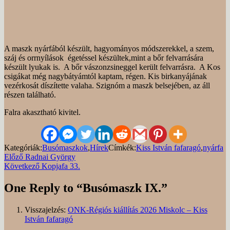
A maszk nyárfából készült, hagyományos módszerekkel, a szem,
száj és orrnyílások égetéssel készültek,mint a bőr felvarrására
készült lyukak is. A bőr vászonzsineggel került felvarrásra. A Kos
csigákat még nagybátyámtól kaptam, régen. Kis birkanyájának
vezérkosát díszítette valaha. Szignóm a maszk belsejében, az áll
részen található.
Falra akasztható kivitel.
Kategóriák:
Busómaszkok
,
Hírek
Címkék:
Kiss István fafaragó
,
nyárfa
Bejegyzés
Előző
Előző
Radnai György
bejegyzés
Következő
Következő
Kopjafa 33.
navigáció
bejegyzés
One Reply to “Busómaszk IX.”
Visszajelzés:
ONK-Régiós kiállítás 2026 Miskolc – Kiss
István fafaragó