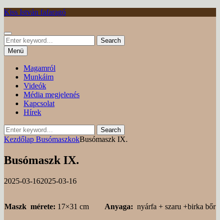
Tovább
Kiss István fafaragó
Keresés
Search
Search
for:
Menü
Magamról
Munkáim
Videók
Média megjelenés
Kapcsolat
Hírek
Search
Search
for:
Kezdőlap
Busómaszkok
Busómaszk IX.
Busómaszk IX.
Posted
by
2025-03-16
2025-03-16
on
Maszk mérete:
17×31 cm
Anyaga:
nyárfa + szaru +birka bőr