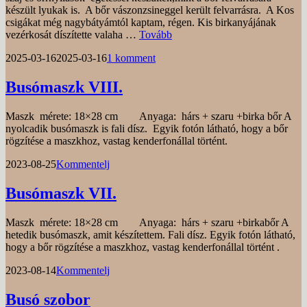
készült lyukak is. A bőr vászonzsineggel került felvarrásra. A Kos
csigákat még nagybátyámtól kaptam, régen. Kis birkanyájának
Busómaszk
vezérkosát díszítette valaha …
Tovább
IX.
Posted
by
2025-03-16
2025-03-16
1 komment
on
Busómaszk VIII.
Maszk mérete: 18×28 cm Anyaga: hárs + szaru +birka bőr A
nyolcadik busómaszk is fali dísz. Egyik fotón látható, hogy a bőr
rögzítése a maszkhoz, vastag kenderfonállal történt.
Posted
by
2023-08-25
Kommentelj
on
Busómaszk VII.
Maszk mérete: 18×28 cm Anyaga: hárs + szaru +birkabőr A
hetedik busómaszk, amit készítettem. Fali dísz. Egyik fotón látható,
hogy a bőr rögzítése a maszkhoz, vastag kenderfonállal történt .
Posted
by
2023-08-14
Kommentelj
on
Busó szobor