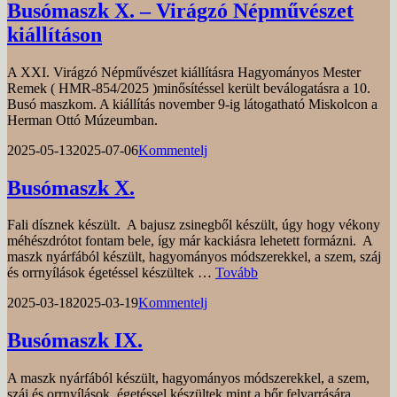
Busómaszk X. – Virágzó Népművészet
kiállításon
A XXI. Virágzó Népművészet kiállításra Hagyományos Mester
Remek ( HMR-854/2025 )minősítéssel került beválogatásra a 10.
Busó maszkom. A kiállítás november 9-ig látogatható Miskolcon a
Herman Ottó Múzeumban.
Posted
by
2025-05-13
2025-07-06
Kommentelj
on
Busómaszk X.
Fali dísznek készült. A bajusz zsinegből készült, úgy hogy vékony
méhészdrótot fontam bele, így már kackiásra lehetett formázni. A
maszk nyárfából készült, hagyományos módszerekkel, a szem, száj
Busómaszk
és orrnyílások égetéssel készültek …
Tovább
X.
Posted
by
2025-03-18
2025-03-19
Kommentelj
on
Busómaszk IX.
A maszk nyárfából készült, hagyományos módszerekkel, a szem,
száj és orrnyílások égetéssel készültek,mint a bőr felvarrására