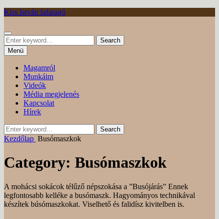
Tovább
Kiss István fafaragó
Keresés
Search
Search
for:
Menü
Magamról
Munkáim
Videók
Média megjelenés
Kapcsolat
Hírek
Search
Search
for:
Kezdőlap
Busómaszkok
Category:
Busómaszkok
A mohácsi sokácok télűző népszokása a ”Busójárás” Ennek
legfontosabb kelléke a busómaszk. Hagyományos technikával
készítek búsómaszkokat. Viselhető és falidísz kivitelben is.