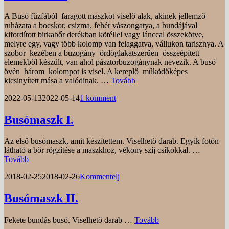
A Busó fűzfából faragott maszkot viselő alak, akinek jellemző
ruházata a bocskor, csizma, fehér vászongatya, a bundájával
kifordított birkabőr derékban kötéllel vagy lánccal összekötve,
melyre egy, vagy több kolomp van felaggatva, vállukon tarisznya. A
szobor kezében a buzogány ördöglakatszerűen összeépített
elemekből készült, van ahol pásztorbuzogánynak nevezik. A busó
övén három kolompot is visel. A kereplő működőképes
Busó
kicsinyített mása a valódinak. …
Tovább
szobor
Posted
by
2022-05-13
2022-05-14
1 komment
on
Busómaszk I.
Az első busómaszk, amit készítettem. Viselhető darab. Egyik fotón
látható a bőr rögzítése a maszkhoz, vékony szíj csíkokkal. …
Busómaszk
Tovább
I.
Posted
by
2018-02-25
2018-02-26
Kommentelj
on
Busómaszk II.
Busómaszk
Fekete bundás busó. Viselhető darab …
Tovább
II.