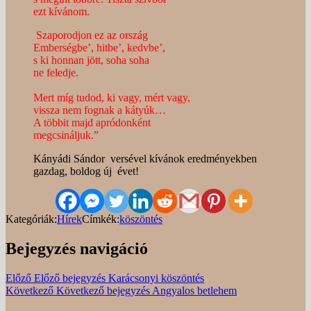
ezt kívánom.
Szaporodjon ez az ország
Emberségbe’, hitbe’, kedvbe’,
s ki honnan jött, soha soha
ne feledje.
Mert míg tudod, ki vagy, mért vagy,
vissza nem fognak a kátyúk…
A többit majd apródonként
megcsináljuk.”
Kányádi Sándor versével kívánok eredményekben
gazdag, boldog új évet!
Kategóriák:
Hírek
Címkék:
köszöntés
Bejegyzés navigáció
Előző
Előző bejegyzés
Karácsonyi köszöntés
Következő
Következő bejegyzés
Angyalos betlehem