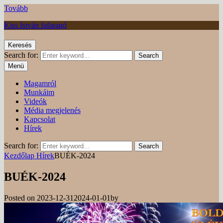
Tovább
Kiss István fafaragó
Keresés
Search for:
Search
Menü
Magamról
Munkáim
Videók
Média megjelenés
Kapcsolat
Hírek
Search for:
Search
Kezdőlap
Hírek
BUÉK-2024
BUÉK-2024
Posted on
2023-12-31
2024-01-01
by