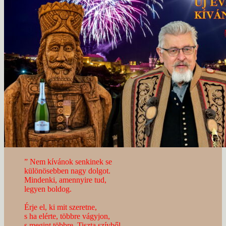
” Nem kívánok senkinek se
különösebben nagy dolgot.
Mindenki, amennyire tud,
legyen boldog.
Érje el, ki mit szeretne,
s ha elérte, többre vágyjon,
s megint többre. Tiszta szívből