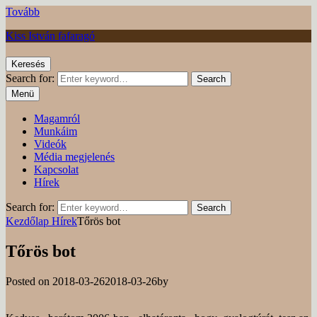
Tovább
Kiss István fafaragó
Keresés
Search for:
Search
Menü
Magamról
Munkáim
Videók
Média megjelenés
Kapcsolat
Hírek
Search for:
Search
Kezdőlap
Hírek
Tőrös bot
Tőrös bot
Posted on
2018-03-26
2018-03-26
by