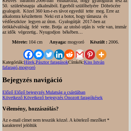
Kedves barátom 2006-ban elhatározta, hogy gyalogtúrát tesz az
50. születésnapja alkalmából. Egerből szülőhelyére Döbröcére
gyalogolt. Közel 360 km-r-es távot egyedül tette meg. Erre az
alkalomra készítettem Neki ezt a botot, hogy támasza és
védőeszköze legyen az úton. Gyalogútját 2017-ben az
örökkévalóság felé vette. Botja az utolsó utján is vele van, immár
az idők végezetig.. Nyugodjon békében…
Mérete:
104 cm
Anyaga:
mogyoró
Készült :
2006.
Kategóriák:
Hírek
,
Pásztor faragások
Címkék:
Kiss István
fafaragó
,
mogyoró
Bejegyzés navigáció
Előző
Előző bejegyzés
Mulatság a csárdában
Következő
Következő bejegyzés
Ónozott faragókések
Vélemény, hozzászólás?
Az e-mail címet nem tesszük közzé.
A kötelező mezőket
*
karakterrel jelöltük