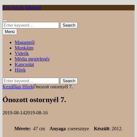
Tovább
Kiss István fafaragó
Keresés
Search
Search
for:
Menü
Magamról
Munkáim
Videók
Média megjelenés
Kapcsolat
Hírek
Search
Search
for:
Kezdőlap
Hírek
Ónozott ostornyél 7.
Ónozott ostornyél 7.
Posted
by
2019-08-14
2019-08-16
on
Mérete:
47 cm
Anyaga
:cseresznye
Készült
: 2012.