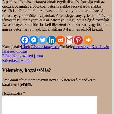
A palócvidék pásztorfaragásainak egyik díszítési formája volt az
ónozás. A mintát a botokba, ostornyelekbe fecskefarok alakba
vésték be. Ebbe került az olvasztott ón, vagy ólom beöntésre. A
forró anyag kitöltötte a vájatokat. A felesleges anyag lemunkálása, ki
fényesítése után nyerte el a az ostornyél, vagy bot a végső formáját.
Az ostornyelekbe előre be kell illeszteni azt a karikát, vagy hurkot,
ami az ostort tartja majd. Ez általában 3-4 mm-es rézből készül.
Kategóriák:
Hírek
,
Pásztor faragások
Címkék:
cseresznye
,
Kiss István
fafaragó
,
ónozás
Bejegyzés
Előző
Előző
Nagy szüreti járom
bejegyzés
Következő
Következő
Aratás
navigáció
bejegyzés
Vélemény, hozzászólás?
Az e-mail címet nem tesszük közzé.
A kötelező mezőket
*
karakterrel jelöltük
Hozzászólás
*