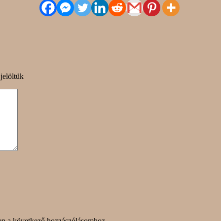
jelöltük
en a következő hozzászólásomhoz.