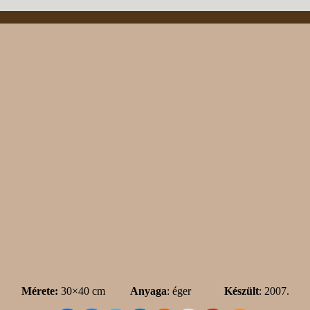
Mérete:
30×40 cm
Anyaga
: éger
Készült
: 2007.