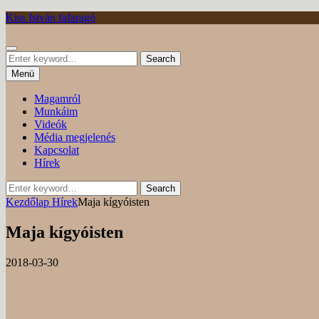
Tovább
Kiss István fafaragó
Keresés
Search
Search
for:
Menü
Magamról
Munkáim
Videók
Média megjelenés
Kapcsolat
Hírek
Search
Search
for:
Kezdőlap
Hírek
Maja kígyóisten
Maja kígyóisten
Posted
by
2018-03-30
on