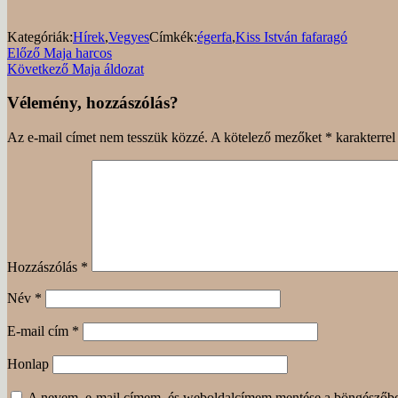
Kategóriák:
Hírek
,
Vegyes
Címkék:
égerfa
,
Kiss István fafaragó
Bejegyzés
Előző
Előző
Maja harcos
bejegyzés
Következő
Következő
Maja áldozat
navigáció
bejegyzés
Vélemény, hozzászólás?
Az e-mail címet nem tesszük közzé.
A kötelező mezőket
*
karakterrel 
Hozzászólás
*
Név
*
E-mail cím
*
Honlap
A nevem, e-mail címem, és weboldalcímem mentése a böngészőb