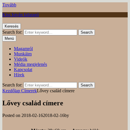
Tovább
Kiss István fafaragó
Keresés
Search for:
Search
Menü
Magamról
Munkáim
Videók
Média megjelenés
Kapcsolat
Hírek
Search for:
Search
Kezdőlap
Címerek
Lővey család címere
Lővey család címere
Posted on
2018-02-16
2018-02-16
by