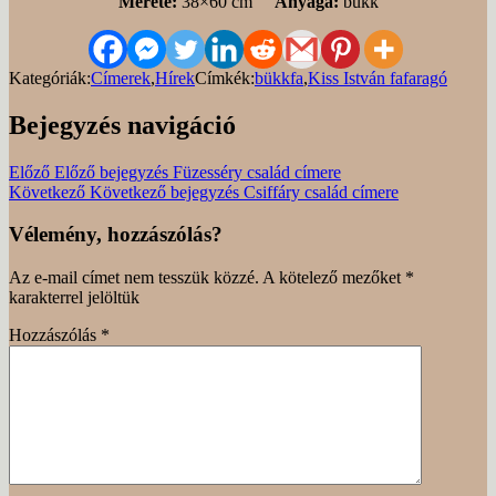
Mérete:
38×60 cm
Anyaga:
bükk
Kategóriák:
Címerek
,
Hírek
Címkék:
bükkfa
,
Kiss István fafaragó
Bejegyzés navigáció
Előző
Előző bejegyzés
Füzesséry család címere
Következő
Következő bejegyzés
Csiffáry család címere
Vélemény, hozzászólás?
Az e-mail címet nem tesszük közzé.
A kötelező mezőket
*
karakterrel jelöltük
Hozzászólás
*