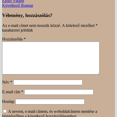
Bejegyzés
Előző
Előző
Viking
bejegyzés
Következő
Következő
Ragnar
navigáció
bejegyzés
Vélemény, hozzászólás?
Az e-mail címet nem tesszük közzé.
A kötelező mezőket
*
karakterrel jelöltük
Hozzászólás
*
Név
*
E-mail cím
*
Honlap
A nevem, e-mail címem, és weboldalcímem mentése a
böngészőben a következő hozzászólásomhoz.