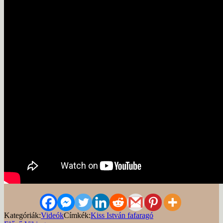
Kategóriák:
Videók
Címkék:
Kiss István fafaragó