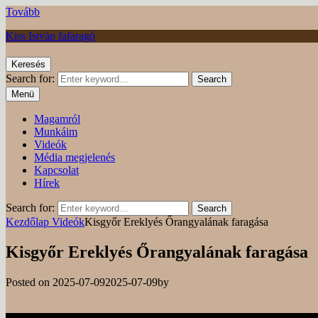
Tovább
Kiss István fafaragó
Keresés
Search for:
Search
Menü
Magamról
Munkáim
Videók
Média megjelenés
Kapcsolat
Hírek
Search for:
Search
Kezdőlap
Videók
Kisgyőr Ereklyés Őrangyalának faragása
Kisgyőr Ereklyés Őrangyalának faragása
Posted on
2025-07-09
2025-07-09
by