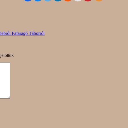
debrői Fafaragó Táborról
jelöltük