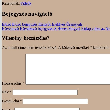
Kategóriák:
Videók
Bejegyzés navigáció
Előző
Előző bejegyzés
Kisgyőr Ereklyés Őrangyala
Következő
Következő bejegyzés
A Heves Megyei Hírlap cikke az Al
Vélemény, hozzászólás?
Az e-mail címet nem tesszük közzé.
A kötelező mezőket
*
karakterrel 
Hozzászólás
*
Név
*
E-mail cím
*