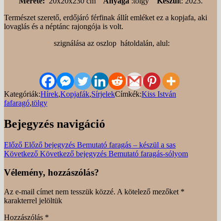
Mérete:
20x20x230 cm
Anyaga
:tölgy
Készül
t: 2023.
Természet szerető, erdőjáró férfinak állít emléket ez a kopjafa, aki
lovaglás és a néptánc rajongója is volt.
szignálása az oszlop hátoldalán, alul:
Kategóriák:
Hírek
,
Kopjafák
,
Sírjelek
Címkék:
Kiss István
fafaragó
,
tölgy
Bejegyzés navigáció
Előző
Előző bejegyzés
Bemutató faragás – készül a sas
Következő
Következő bejegyzés
Bemutató faragás-sólyom
Vélemény, hozzászólás?
Az e-mail címet nem tesszük közzé.
A kötelező mezőket
*
karakterrel jelöltük
Hozzászólás
*