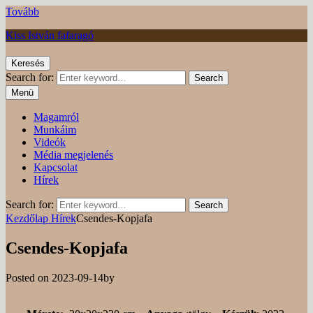
Tovább
Kiss István fafaragó
Keresés
Search for:
Search
Menü
Magamról
Munkáim
Videók
Média megjelenés
Kapcsolat
Hírek
Search for:
Search
Kezdőlap
Hírek
Csendes-Kopjafa
Csendes-Kopjafa
Posted on
2023-09-14
by